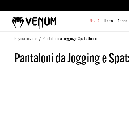
direttamente
ai contenuti
Novità
/
Pagina iniziale
Pantaloni da Jogging e Spats Uomo
C
Pantaloni da Jogging e Spa
o
l
l
e