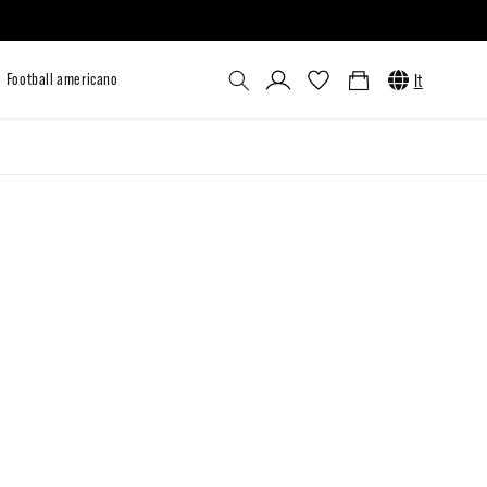
Accedi
Carrello
It
lizzato
Outlet
Venum x UFC
Football americano