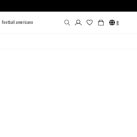
Accedi
Carrello
It
lizzato
Outlet
Venum x UFC
Football americano