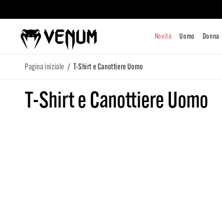
direttamente
ai contenuti
Novità
/
Pagina iniziale
T-Shirt e Canottiere Uomo
C
T-Shirt e Canottiere Uomo
o
l
l
e